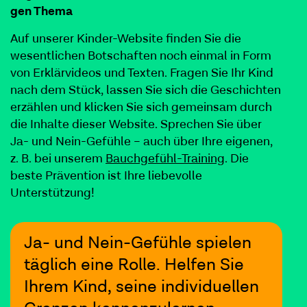
gen Thema
Auf unser­er Kinder-Web­site find­en Sie die
wesentlichen Botschaften noch ein­mal in Form
von Erk­lärvideos und Tex­ten. Fra­gen Sie Ihr Kind
nach dem Stück, lassen Sie sich die Geschicht­en
erzählen und klick­en Sie sich gemein­sam durch
die Inhalte dieser Web­site. Sprechen Sie über
Ja- und Nein-Gefüh­le – auch über Ihre eige­nen,
z. B. bei unserem
Bauchge­fühl-Train­ing
. Die
beste Präven­tion ist Ihre liebevolle
Unterstützung!
Ja- und Nein-Gefüh­le spie­len
täglich eine Rolle. Helfen Sie
Ihrem Kind, seine indi­vidu­ellen