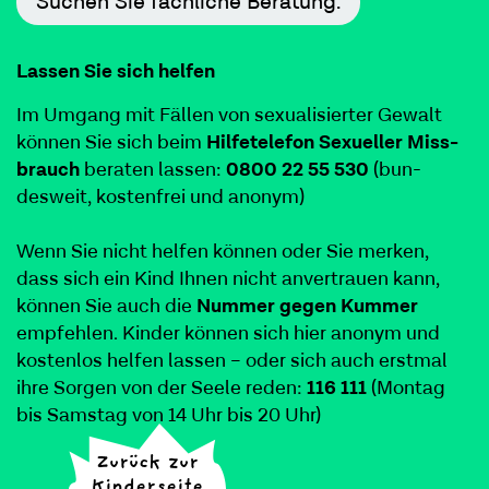
Suchen Sie fach­liche Beratung.
Lassen Sie sich helfen
Im Umgang mit Fällen von sex­u­al­isiert­er Gewalt
kön­nen Sie sich beim
Hil­fetele­fon Sex­ueller Miss­
brauch
berat­en lassen:
0800
22
55
530
(bun­
desweit, kosten­frei und anonym)
Wenn Sie nicht helfen kön­nen oder Sie merken,
dass sich ein Kind Ihnen nicht anver­trauen kann,
kön­nen Sie auch die
Num­mer gegen Kum­mer
empfehlen. Kinder kön­nen sich hier anonym und
kosten­los helfen lassen – oder sich auch erst­mal
ihre Sor­gen von der Seele reden:
116
111
(Mon­tag
bis Sam­stag von
14
Uhr bis
20
Uhr)
Zurück zur
Kinderseite