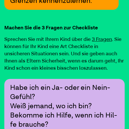
Gren­zen kennenzulernen.
Machen Sie die
3
Fra­gen zur
Check­liste
Sprechen Sie mit Ihrem Kind über die
3
Fra­gen
. Sie
kön­nen für Ihr Kind eine Art Check­liste in
unsicheren Sit­u­a­tio­nen sein. Und sie geben auch
Ihnen als Eltern Sicher­heit, wenn es darum geht, Ihr
Kind schon ein kleines biss­chen loszulassen.
Habe ich ein Ja- oder ein Nein-
Gefühl?
Weiß jemand, wo ich bin?
Bekomme ich Hil­fe, wenn ich Hil­
fe brauche?