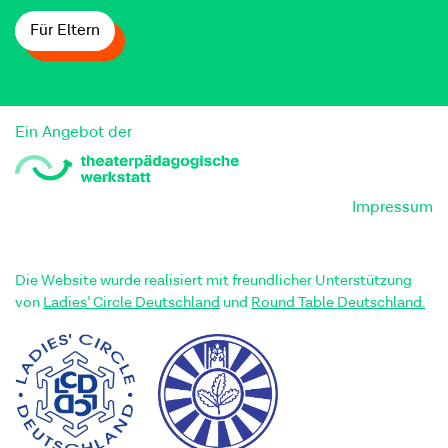
Für Eltern
Ein Angebot der
Impressum
Die Website wurde realisiert mit freundlicher Unterstützung
von
Ladies’ Circle Deutschland
und
Round Table Deutschland.